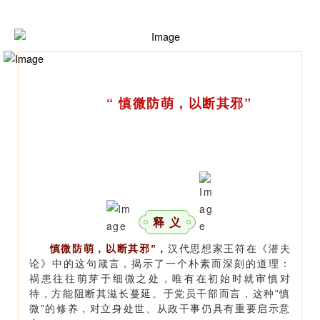
“
慎微防萌，以断其邪”
释 义
慎微防萌，以断其邪”，
汉代思想家王符在《潜夫
论》中的这句箴言，揭示了一个朴素而深刻的道理：
祸患往往萌芽于细微之处，唯有在初始时就审慎对
待，方能阻断其滋长蔓延。于党员干部而言，这种“慎
微”的修养，对立身处世、从政干事仍具有重要启示意