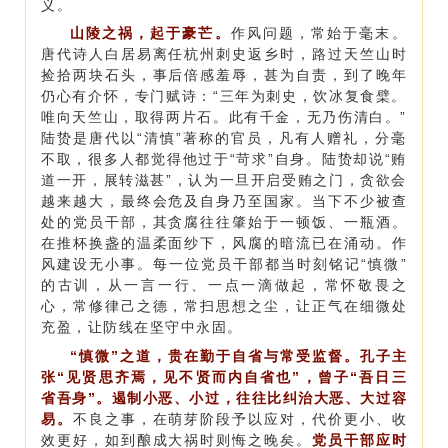
义。
山陵之祸，起于豪芒。
作风问题，常始于毫末。
唐代诗人白居易离任杭州刺史返乡时，路过天竺山时
捡拾两块石头，事后倍感羞辱，甚为自责，到了晚年
仍心有介怀，专门赋诗：“三年为刺史，饮冰复食檗。
唯向天竺山，取得两片石。此有千金，无乃伤清白。”
陆贽是唐代以“清慎”著称的官员，凡有人赠礼，分毫
不取，很多人都觉得他过于“苛求”自身。陆贽却说“贿
道一开，展转滋甚”，认为一旦开启受贿之门，贪欲会
越来越大，最终会危及自身乃至国家。当下不少被查
处的党员干部，其贪腐往往肇始于一顿饭、一瓶酒。
在推杯换盏的温柔面纱下，风腐的暗流已在涌动。作
风建设无小事。每一位党员干部都当时刻铭记“慎微”
的古训，从一言一行、一点一滴做起，常怀敬畏之
心，常修律己之德，常扫思想之尘，让正气在细微处
充盈，让防线在坚守中永固。
“慎微”之道，贵在勤于自省与常受监督。孔子主
张“见贤思齐焉，见不贤而内自省也”，曾子“吾日三
省吾身”。遏制小恶、小过，往往比纠治大恶、大过容
易。
不良之事，在萌芽阶段予以应对，代价更小、收
效更好，如到酿成大祸时则悔之晚矣。
党员干部应时