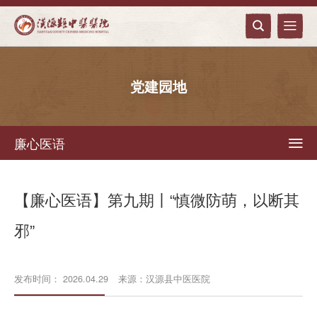


党建园地
廉心医语

【廉心医语】第九期丨“慎微防萌，以断其
邪”
发布时间： 2026.04.29
来源：汉源县中医医院