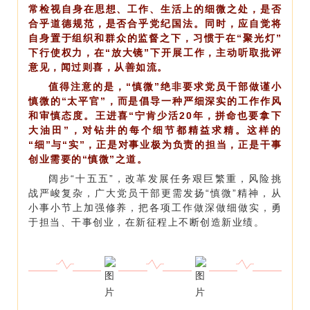
常检视自身在思想、工作、生活上的细微之处，是否
合乎道德规范，是否合乎党纪国法。同时，应自觉将
自身置于组织和群众的监督之下，习惯于在“聚光灯”
下行使权力，在“放大镜”下开展工作，主动听取批评
意见，闻过则喜，从善如流。
值得注意的是，“慎微”绝非要求党员干部做谨小
慎微的“太平官”，而是倡导一种严细深实的工作作风
和审慎态度。王进喜“宁肯少活20年，拼命也要拿下
大油田”，对钻井的每个细节都精益求精。这样的
“细”与“实”，正是对事业极为负责的担当，正是干事
创业需要的“慎微”之道。
阔步“十五五”，改革发展任务艰巨繁重，风险挑
战严峻复杂，广大党员干部更需发扬“慎微”精神，从
小事小节上加强修养，把各项工作做深做细做实，勇
于担当、干事创业，在新征程上不断创造新业绩。