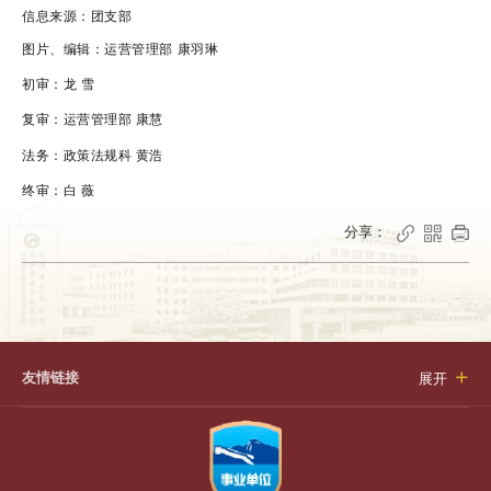
信息来源：团支部
图片、编辑：运营管理部 康羽琳
初审：龙 雪
复审：
运营管理部 康慧
法务：政策法规科 黄浩
终审：白 薇
分享：



友情链接
展开
