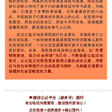
灿烂的笑容，纯真的话语里满是喜悦与感激。医院志愿
者们还耐心询问了孩子们的健康状况与学习进度，为他
（她）
们普及了冬季防寒保暖、日常健康防护的小知
识，并鼓励孩子们要保持乐观向上的心态，在逆境中奋
发图强，用知识武装自己，用奋斗书写未来。现场氛围
温馨而热烈，暖流涌动在每个人心间。
此次公益活动是我院践行社会责任、传递医者仁心
的生动实践。一份份物资承载着医院对经济困难儿童学
生的深切关怀，一次次交流凝聚着对孩子们健康成长的
美好期许。未来，我院将持续深耕公益领域，
以“关爱
弱势群体、助力社会和谐”为己任，不断创新公益活动
形式，让公益之光照亮更多困境儿童的成长之路，用责
任与担当诠释医疗行业的温度与情怀，为构建充满爱与
温暖的社会贡献坚实力量。
❤微信公众平台（服务号）预约
省去电话沟通繁琐，微信预约更省心！
点击链接→选择服务→确认预约！