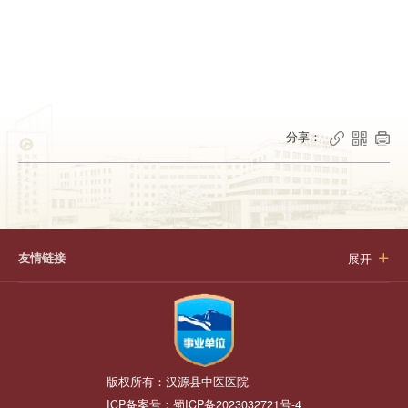
分享：



友情链接
展开

版权所有：
汉源县中医医院
ICP备案号：
蜀ICP备2023032721号-4